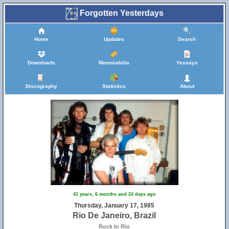
Forgotten Yesterdays
Home
Updates
Search
Downloads
Memorabilia
Yessays
Discography
Statistics
About
41 years, 6 months and 24 days ago
Thursday, January 17, 1985
Rio De Janeiro, Brazil
Rock In Rio