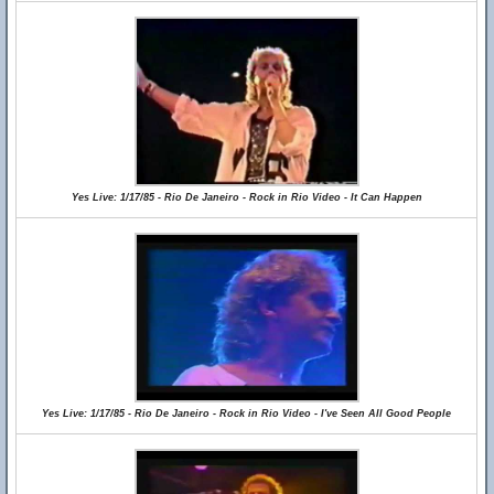
Yes Live: 1/17/85 - Rio De Janeiro - Rock in Rio Video - It Can Happen
Yes Live: 1/17/85 - Rio De Janeiro - Rock in Rio Video - I've Seen All Good People