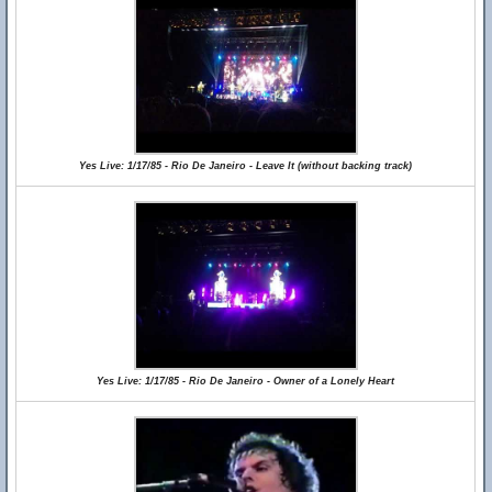
Yes Live: 1/17/85 - Rio De Janeiro - Leave It (without backing track)
Yes Live: 1/17/85 - Rio De Janeiro - Owner of a Lonely Heart