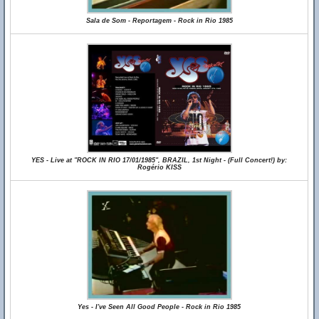
Sala de Som - Reportagem - Rock in Rio 1985
YES - Live at "ROCK IN RIO 17/01/1985", BRAZIL, 1st Night - (Full Concert!) by:
Rogério KISS
Yes - I've Seen All Good People - Rock in Rio 1985