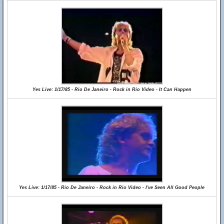
Yes Live: 1/17/85 - Rio De Janeiro - Rock in Rio Video - It Can Happen
Yes Live: 1/17/85 - Rio De Janeiro - Rock in Rio Video - I've Seen All Good People