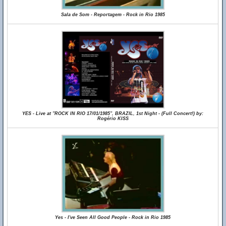
Sala de Som - Reportagem - Rock in Rio 1985
YES - Live at "ROCK IN RIO 17/01/1985", BRAZIL, 1st Night - (Full Concert!) by:
Rogério KISS
Yes - I've Seen All Good People - Rock in Rio 1985