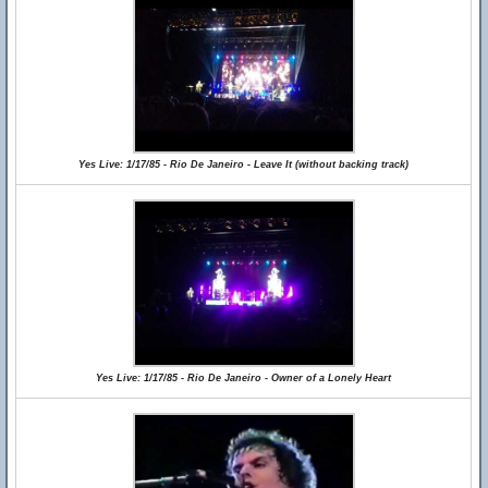
Yes Live: 1/17/85 - Rio De Janeiro - Leave It (without backing track)
Yes Live: 1/17/85 - Rio De Janeiro - Owner of a Lonely Heart