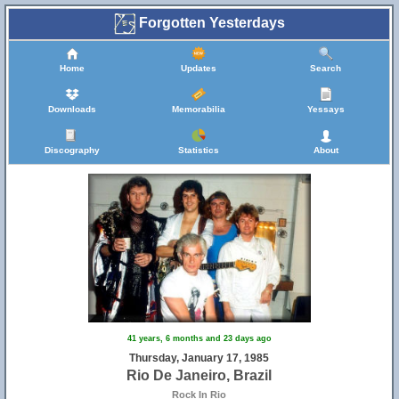
Forgotten Yesterdays
Home
Updates
Search
Downloads
Memorabilia
Yessays
Discography
Statistics
About
41 years, 6 months and 23 days ago
Thursday, January 17, 1985
Rio De Janeiro, Brazil
Rock In Rio