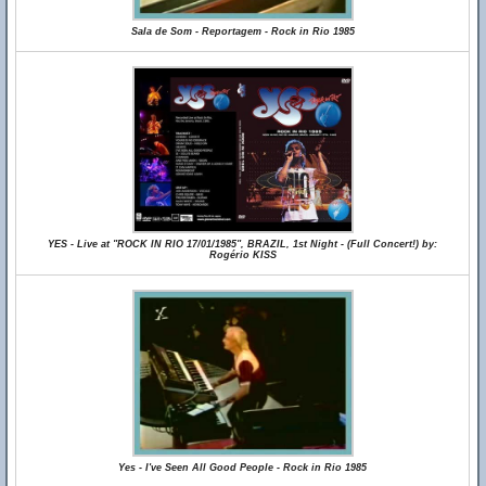
Sala de Som - Reportagem - Rock in Rio 1985
YES - Live at "ROCK IN RIO 17/01/1985", BRAZIL, 1st Night - (Full Concert!) by:
Rogério KISS
Yes - I've Seen All Good People - Rock in Rio 1985