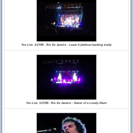
Yes Live: 1/17/85 - Rio De Janeiro - Leave It (without backing track)
Yes Live: 1/17/85 - Rio De Janeiro - Owner of a Lonely Heart