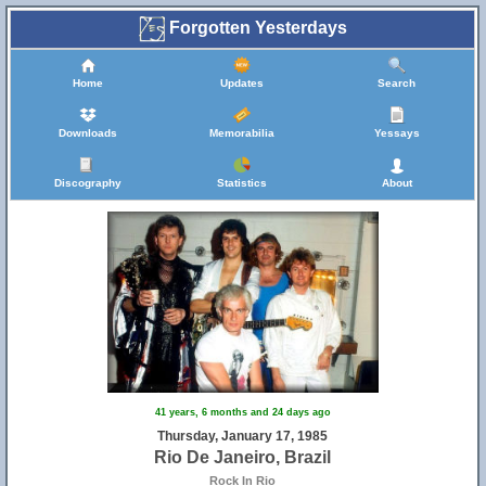
Forgotten Yesterdays
Home
Updates
Search
Downloads
Memorabilia
Yessays
Discography
Statistics
About
41 years, 6 months and 24 days ago
Thursday, January 17, 1985
Rio De Janeiro, Brazil
Rock In Rio