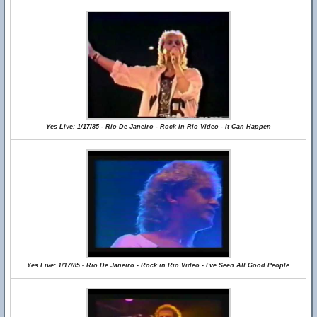
Yes Live: 1/17/85 - Rio De Janeiro - Rock in Rio Video - It Can Happen
Yes Live: 1/17/85 - Rio De Janeiro - Rock in Rio Video - I've Seen All Good People