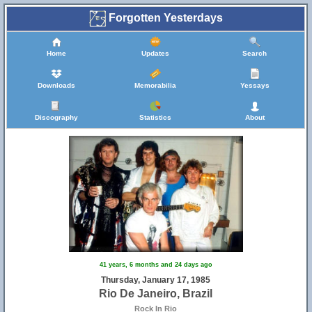
Forgotten Yesterdays
Home
Updates
Search
Downloads
Memorabilia
Yessays
Discography
Statistics
About
41 years, 6 months and 24 days ago
Thursday, January 17, 1985
Rio De Janeiro, Brazil
Rock In Rio