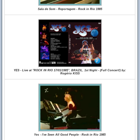
Sala de Som - Reportagem - Rock in Rio 1985
YES - Live at "ROCK IN RIO 17/01/1985", BRAZIL, 1st Night - (Full Concert!) by:
Rogério KISS
Yes - I've Seen All Good People - Rock in Rio 1985