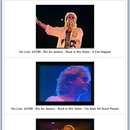
Yes Live: 1/17/85 - Rio De Janeiro - Rock in Rio Video - It Can Happen
Yes Live: 1/17/85 - Rio De Janeiro - Rock in Rio Video - I've Seen All Good People