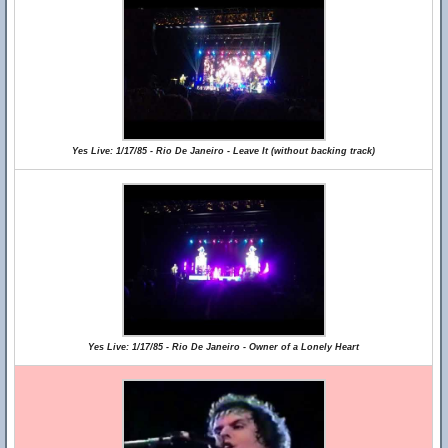
Yes Live: 1/17/85 - Rio De Janeiro - Leave It (without backing track)
Yes Live: 1/17/85 - Rio De Janeiro - Owner of a Lonely Heart