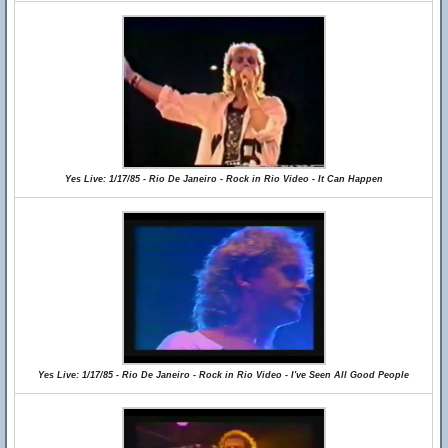
Yes Live: 1/17/85 - Rio De Janeiro - Rock in Rio Video - It Can Happen
Yes Live: 1/17/85 - Rio De Janeiro - Rock in Rio Video - I've Seen All Good People