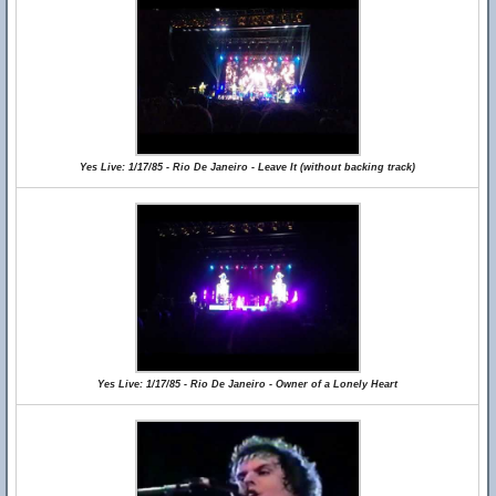
Yes Live: 1/17/85 - Rio De Janeiro - Leave It (without backing track)
Yes Live: 1/17/85 - Rio De Janeiro - Owner of a Lonely Heart