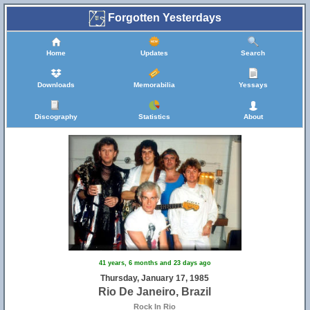
Forgotten Yesterdays
Home
Updates
Search
Downloads
Memorabilia
Yessays
Discography
Statistics
About
41 years, 6 months and 23 days ago
Thursday, January 17, 1985
Rio De Janeiro, Brazil
Rock In Rio