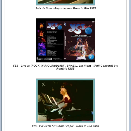
Sala de Som - Reportagem - Rock in Rio 1985
YES - Live at "ROCK IN RIO 17/01/1985", BRAZIL, 1st Night - (Full Concert!) by:
Rogério KISS
Yes - I've Seen All Good People - Rock in Rio 1985