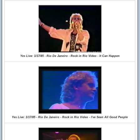
Yes Live: 1/17/85 - Rio De Janeiro - Rock in Rio Video - It Can Happen
Yes Live: 1/17/85 - Rio De Janeiro - Rock in Rio Video - I've Seen All Good People