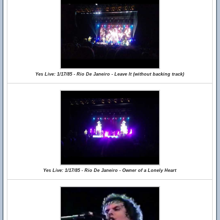
Yes Live: 1/17/85 - Rio De Janeiro - Leave It (without backing track)
Yes Live: 1/17/85 - Rio De Janeiro - Owner of a Lonely Heart