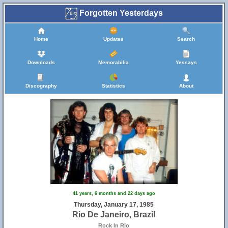
Forgotten Yesterdays
Home
Updates
Search
Downloads
Memorabilia
Yessays
Discography
Statistics
About
41 years, 6 months and 22 days ago
Thursday, January 17, 1985
Rio De Janeiro, Brazil
Rock In Rio