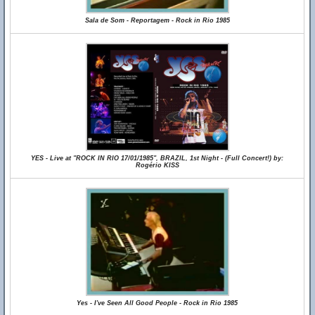
Sala de Som - Reportagem - Rock in Rio 1985
YES - Live at "ROCK IN RIO 17/01/1985", BRAZIL, 1st Night - (Full Concert!) by:
Rogério KISS
Yes - I've Seen All Good People - Rock in Rio 1985