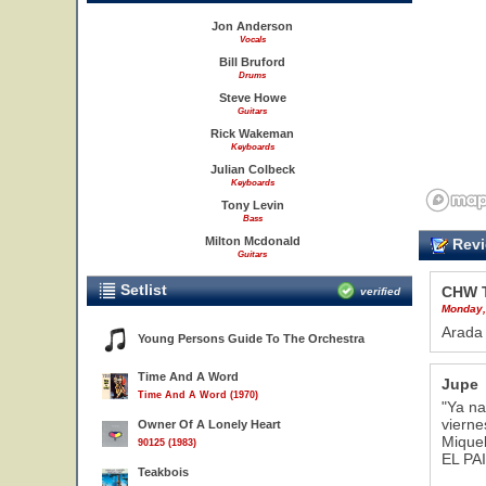
Jon Anderson
Vocals
Bill Bruford
Drums
Steve Howe
Guitars
Rick Wakeman
Keyboards
Julian Colbeck
Keyboards
Tony Levin
Bass
Milton Mcdonald
Revi
Guitars
Setlist
CHW 
verified
Monday,
Arada 
Young Persons Guide To The Orchestra
Time And A Word
Jupe
Time And A Word (1970)
"Ya na
vierne
Owner Of A Lonely Heart
Mique
90125 (1983)
EL PA
Teakbois