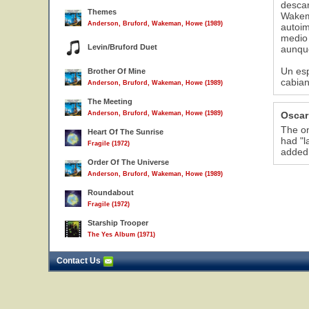
descar
Themes
Wakema
Anderson, Bruford, Wakeman, Howe (1989)
autoim
medio 
Levin/Bruford Duet
aunque
Un esp
Brother Of Mine
cabian
Anderson, Bruford, Wakeman, Howe (1989)
The Meeting
Anderson, Bruford, Wakeman, Howe (1989)
Oscar
The on
Heart Of The Sunrise
had "l
Fragile (1972)
added.
Order Of The Universe
Anderson, Bruford, Wakeman, Howe (1989)
Roundabout
Fragile (1972)
Starship Trooper
The Yes Album (1971)
Contact Us