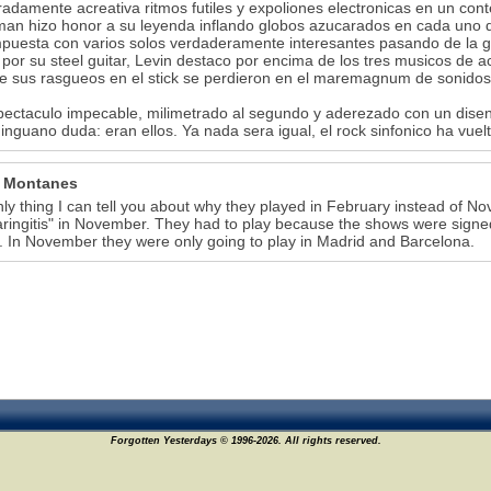
adamente acreativa ritmos futiles y expoliones electronicas en un cont
n hizo honor a su leyenda inflando globos azucarados en cada uno d
puesta con varios solos verdaderamente interesantes pasando de la gu
por su steel guitar, Levin destaco por encima de los tres musicos de 
 sus rasgueos en el stick se perdieron en el maremagnum de sonidos
ectaculo impecable, milimetrado al segundo y aderezado con un diseno 
inguano duda: eran ellos. Ya nada sera igual, el rock sinfonico ha vue
 Montanes
ly thing I can tell you about why they played in February instead of 
aringitis" in November. They had to play because the shows were sign
 In November they were only going to play in Madrid and Barcelona.
Forgotten Yesterdays © 1996-2026. All rights reserved.