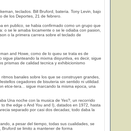
eman, teclados. Bill Bruford, bateria. Tony Levin, bajo
io de los Deportes, 21 de febrero.
aba en publico, se habia confirmado como un grupo que
sa: o se le amaba locamente o se le odiaba con pasion,
son o la primera carrera sobre el teclado de
keman and Howe, como de lo queu se trata es de
 sigue planteando la mixma disyuntiva, es decir, sigue
os prismas de calidad tecnica y exhibicionismo
 ritmos banales sobre los que se construyen grandes,
stellos cegadores de bisuteria sin sentido ni utilidad.
n etce-tera... sigue marcando la misma epoca, una
amaba Una noche con la musica de Yes?, un recorrido
e to the edge o And You and I), datados en 1972, hasta
 parecia separado por casi dos decadas; todo daba la
vando, a pesar del tiempo, todas sus cualidades, se
, Bruford se limito a mantener de forma