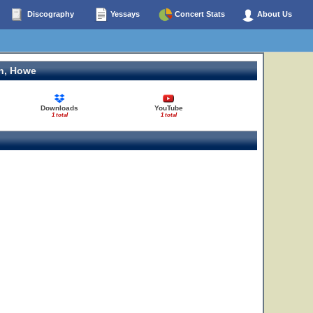
Discography
Yessays
Concert Stats
About Us
n, Howe
Downloads
YouTube
1 total
1 total