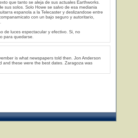
exto que tanto se aleja de sus actuales Earthworks.
e sus solos. Solo Howe se salvo de esa mediania
itarra espanola a la Telecaster y deslizandose entre
acompanamicato con un bajo seguro y autoritario,
.
de luces espectacular y efectivo. Si, no
lto para quedarse.
November is what newspapers told then. Jon Anderson
ed and these were the best dates. Zaragoza was