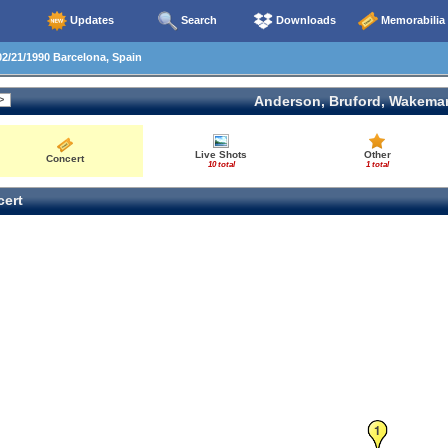
Updates
Search
Downloads
Memorabilia
2/21/1990 Barcelona, Spain
Anderson, Bruford, Wakema
Live Shots
Other
Concert
10 total
1 total
ert
1