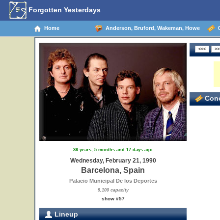
Forgotten Yesterdays
Home
Anderson, Bruford, Wakeman, Howe
0
Conc
36 years, 5 months and 17 days ago
Wednesday, February 21, 1990
Barcelona, Spain
Palacio Municipal De los Deportes
9,100 capacity
show #57
Lineup