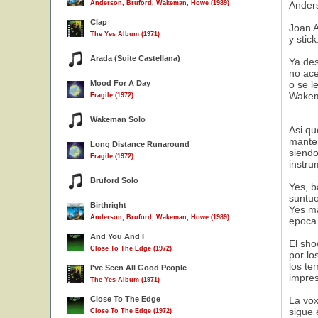
Anderson, Bruford, Wakeman, Howe (1989)
Ander
Clap
Joan A
The Yes Album (1971)
y stic
Arada (Suite Castellana)
Ya des
no ace
Mood For A Day
o se l
Wakema
Fragile (1972)
Wakeman Solo
Asi qu
manten
Long Distance Runaround
siendo
Fragile (1972)
instru
Bruford Solo
Yes, b
suntuo
Birthright
Yes ma
Anderson, Bruford, Wakeman, Howe (1989)
epoca 
And You And I
El sho
Close To The Edge (1972)
por lo
los te
I've Seen All Good People
impres
The Yes Album (1971)
Close To The Edge
La vox
sigue 
Close To The Edge (1972)