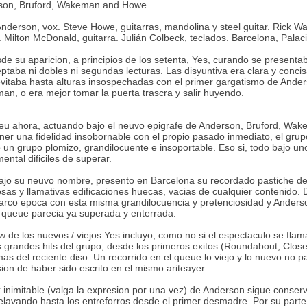
son, Bruford, Wakeman and Howe
nderson, vox. Steve Howe, guitarras, mandolina y steel guitar. Rick Wak
k. Milton McDonald, guitarra. Julián Colbeck, teclados. Barcelona, Palac
de su aparicion, a principios de los setenta, Yes, curando se present
ptaba ni dobles ni segundas lecturas. Las disyuntiva era clara y conci
evitaba hasta alturas insospechadas con el primer gargatismo de Ander
n, o era mejor tomar la puerta trascra y salir huyendo.
eu ahora, actuando bajo el neuvo epigrafe de Anderson, Bruford, Wa
er una fidelidad insobornable con el propio pasado inmediato, el grupo
 un grupo plomizo, grandilocuente e insoportable. Eso si, todo bajo un
mental dificiles de superar.
ajo su neuvo nombre, presento en Barcelona su recordado pastiche de
sas y llamativas edificaciones huecas, vacias de cualquier contenido. De
rco epoca con esta misma grandilocuencia y pretenciosidad y Anderso
queue parecia ya superada y enterrada.
w de los nuevos / viejos Yes incluyo, como no si el espectaculo se fl
s grandes hits del grupo, desde los primeros exitos (Roundabout, Clos
mas del reciente diso. Un recorrido en el queue lo viejo y lo nuevo no
ion de haber sido escrito en el mismo ariteayer.
 inimitable (valga la expresion por una vez) de Anderson sigue conser
elavando hasta los entreforros desde el primer desmadre. Por su parte