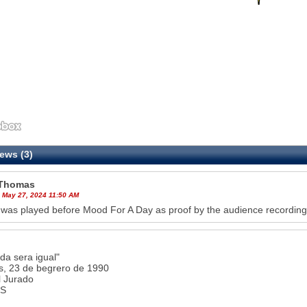
ews (3)
Thomas
 May 27, 2024 11:50 AM
was played before Mood For A Day as proof by the audience recording
da sera igual"
s, 23 de begrero de 1990
l Jurado
IS